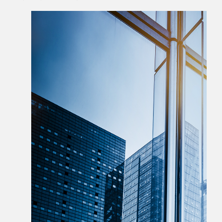
面积为168986.07㎡，总户数为1122户。含有3栋高层
产(大连)有限公司在大连打造自己品牌的形象工程。
和16栋洋房，并配有商业和社区用房等配套设施，户型
公司也积极在大连市拓展自己的市场，用公司全体
主要有95㎡、110㎡、115㎡、125㎡。
员工的努力将奇瑞地产的文化融入到大连这个城市当中
去。