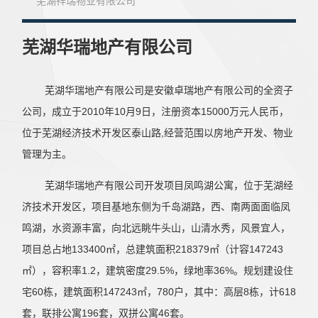
芜湖祥瑞物业有限公司
芜湖华瑞地产有限公司
公司成立于2023年5月31日，是芜湖华瑞地产有限公司
贵阳祥瑞地产有限公司是安徽卓瑞地产有限公司在
安庆市瑞郡地产有限公司成立于2021年4月29日，
奇瑞地产(大连)有限公司坐落于海滨城市大连金州
芜湖华瑞地产有限公司是安徽卓瑞地产有限公司的全资子
全资子公司，地址为芜湖市镜湖区长江湾一号综合楼，注册资
贵阳设立的子公司,坐落于贵阳经济技术开发区开发大
注册资本5000万元，位于安徽省安庆市经开区老峰镇
新区。公司创建于2010年4月，本公司是安徽卓瑞地产
公司，成立于2010年10月9日，注册资本15000万元人民币，
本壹亿元，公司经营范围：房地产开发经营；住宅室内装饰装
修；物业管理；房地产咨询；住房租赁；企业管理等。
道206号,创建于2012年3月，主营方向为房地产开发。
孵化中心二期。控股股东有安徽卓瑞地产有限公司（控
有限公司在大连设立的子公司。主营方向为房地产开
位于芜湖经济技术开发区泰山路,经营范围以房地产开发、物业
股51%），金地集团南京置业发展有限公司（控股
发，具备一级开发资质，在大连地区有多个开发项目。
管理为主。
悦玺滨江项目于2023年5月25日通过市场招拍挂获取镜
贵阳祥瑞地产有限公司现开发项目为瑞达佳苑项
湖区滨江公园B地块（2308号宗地）的使用权，该地块总面积
49%）。公司经营范围：房地产开发经营；住宅室内装
目，占地面积19373.5㎡，总建筑面积约96000㎡，总
奇瑞地产（大连）有限公司现开发项目有奇瑞领域
芜湖华瑞地产有限公司开发项目凤鸣湖公寓，位于芜湖经
66646.1㎡，土地总价98000万元。该地块位于芜湖镜湖区东至
饰装修；物业管理；房地产咨询；房地产经纪；住房租
胜利西路、南至纬六路、西至经八路、北至胜利西路。
投资2.922亿元，含4栋高层住宅，1栋低层商业及1栋
一期和正在筹划中奇瑞领域二期项目。奇瑞领域一期占
济技术开发区，项目基地东侧为千岛湖路，西、南两面面临凤
赁。
小高层商业酒店，位于贵阳经济技术开发区陈亮村开发
地面积39493㎡，总建筑面积47390㎡。二期占地面积
鸣湖，水资源丰富，向北远眺牛头山，山清水秀，风景宜人，
大道西侧。
约为40000㎡，建筑面积约120000㎡。该项目是奇瑞
公司从事房地产开发资质等级为暂定级，目前正在
项目总占地133400㎡，总建筑面积218379㎡（计容147243
开发建设安庆市圆梦新区2021-017号地块，坐落于安
地产(大连)有限公司为奇瑞汽车股份有限公司大连分公
㎡），容积率1.2，建筑密度29.5%，绿地率36%。规划建设住
庆市秦潭路与黄浦路交叉口，纯住宅项目，总投资约为
司建设的公寓式住宅。奇瑞高档白领项目占地53亩，为
宅60栋，建筑面积147243㎡，780户，其中：高层8栋，计618
5亿元，该项目总占地面积为58960.11平方米，总建筑
于大连湾畔黄海之滨，目前正在规划之中。也是奇瑞地
套，联排公寓196套，双拼公寓46套。