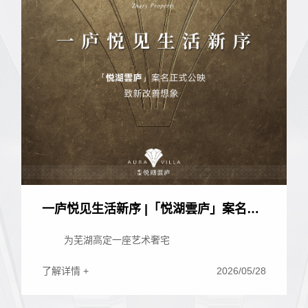
一庐悦见生活新序 |「悦湖雲庐」案名正
式公映，致新改善想象
为芜湖高定一座艺术奢宅
了解详情 +
2026/05/28