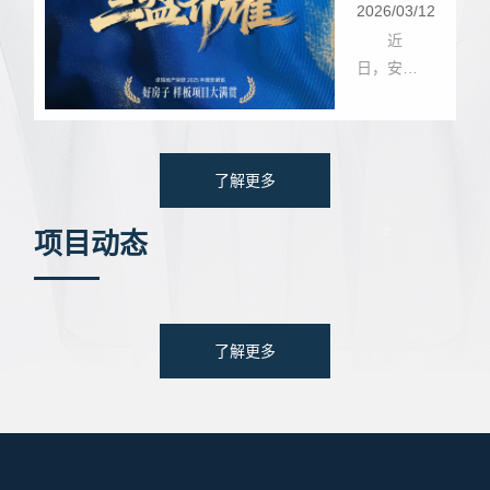
耀芜
2026/03/12
新影老故
湖！卓
近
事频道
日，安徽
瑞地产
《攀登
省房地产
者》栏
荣获
业协会正
目，与主
2025
式公布
持人朱军
年度安
2025年度
了解更多
及全国观
徽省
安徽省”
众深度对
好房
项目动态
“好房
话房地产
子"样板
行业高质
子”样
获奖项目
量发展之
板项目
名录，卓
路，分享
大满贯
瑞地产芜
了解更多
卓瑞地产
湖三大项
“匠心筑
目一一卓
房”的坚
瑞·悦光
守、”小
年、卓瑞
而美”的
·悦玺滨
发展初