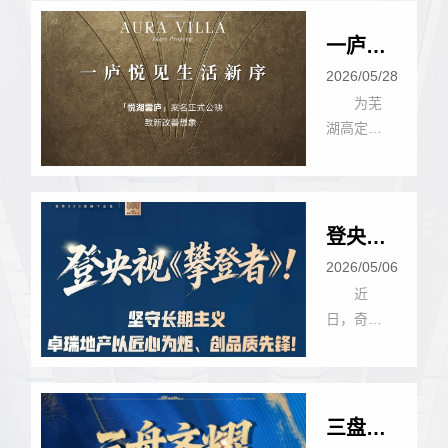
一庐悦
见生活
2026/05/28
新序 |
为芜
湖高定一
「悦湖
座艺术奢
雲庐」
宅
案名正
式公
登央
映，致
视！卓
2026/05/06
新改善
瑞地产
近
想象
日，奇瑞
以匠心
控股旗下
为炬、
卓瑞地产
创品质
董事长梁
先锋!
金华受邀
三盘齐
出席中央