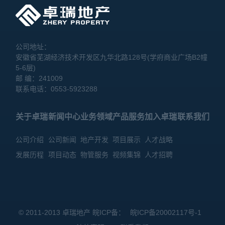
江、卓瑞
心，以及
·悦麓华
深耕人居
著，全员
领域、争
荣耀上
公司地址：
做“卓越
安徽省芜湖经济技术开发区九华北路128号(学府商业广场B2幢
榜。
生活品质
5-6层)
创造者”
邮 编：241009
的攀登之
联系电话：0553-5923288
路。
关于卓瑞
新闻中心
业务领域
产品服务
加入卓瑞
联系我们
公司介绍
公司新闻
地产开发
项目展示
人才战略
发展历程
项目动态
物管服务
视频集锦
人才招聘
© 2011-2013 卓瑞地产 皖ICP备：
皖ICP备20002117号-1