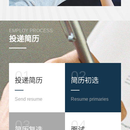
EMPLOY PROCESS
投递简历
01
02
投递简历
简历初选
Send resume
Resume primaries
03
04
简历复选
面试