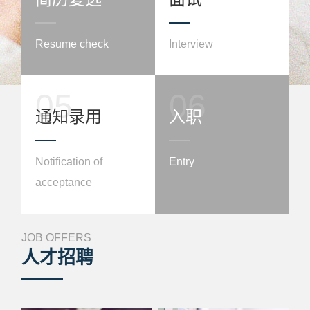
Resume check
Interview
05
06
通知录用
入职
Notification of
Entry
acceptance
JOB OFFERS
人才招聘